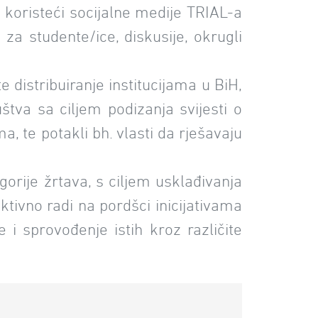
a koristeći socijalne medije TRIAL-a
za studente/ice, diskusije, okrugli
e distribuiranje institucijama u BiH,
va sa ciljem podizanja svijesti o
, te potakli bh. vlasti da rješavaju
orije žrtava, s ciljem usklađivanja
tivno radi na pordšci inicijativama
 i sprovođenje istih kroz različite