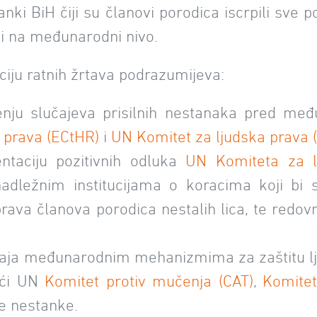
nki BiH čiji su članovi porodica iscrpili sve
sti na međunarodni nivo.
iju ratnih žrtava podrazumijeva:
u slučajeva prisilnih nestanaka pred međun
 prava (ECtHR)
i
UN Komitet za ljudska prava 
ntaciju pozitivnih odluka
UN Komiteta za l
adležnim institucijama o koracima koji bi s
 prava članova porodica nestalih lica, te red
eštaja međunarodnim mehanizmima za zaštitu l
jući UN
Komitet protiv mučenja (CAT)
,
Komitet
ne nestanke.