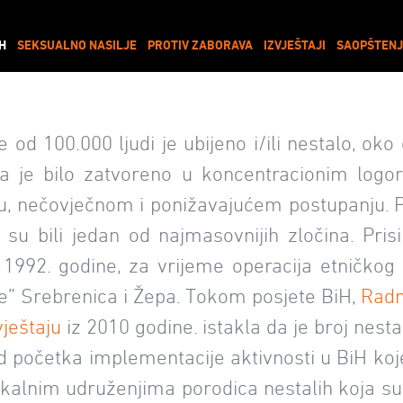
IH
SEKSUALNO NASILJE
PROTIV ZABORAVA
IZVJEŠTAJI
SAOPŠTENJ
od 100.000 ljudi je ubijeno i/ili nestalo, oko
oba je bilo zatvoreno u koncentracionim log
u, nečovječnom i ponižavajućem postupanju. Po
ci su bili jedan od najmasovnijih zločina. Pri
i 1992. godine, za vrijeme operacija etničkog 
” Srebrenica i Žepa. Tokom posjete BiH,
Radn
vještaju
iz 2010 godine. istakla da je broj nest
 Od početka implementacije aktivnosti u BiH ko
kalnim udruženjima porodica nestalih koja su 