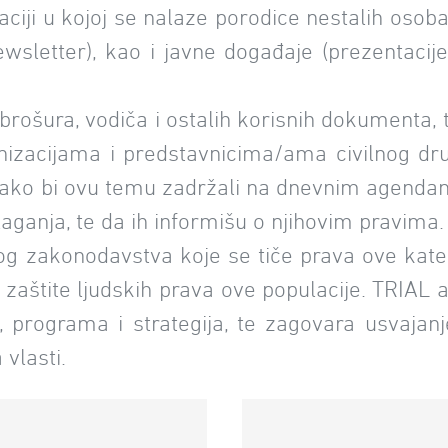
tuaciji u kojoj se nalaze porodice nestalih osob
wsletter), kao i javne događaje (prezentacije 
, brošura, vodiča i ostalih korisnih dokumenta, t
zacijama i predstavnicima/ama civilnog društ
, kako bi ovu temu zadržali na dnevnim agendama
aganja, te da ih informišu o njihovim pravima.
g zakonodavstva koje se tiče prava ove kateg
tite ljudskih prava ove populacije. TRIAL ak
programa i strategija, te zagovara usvajanje
 vlasti.