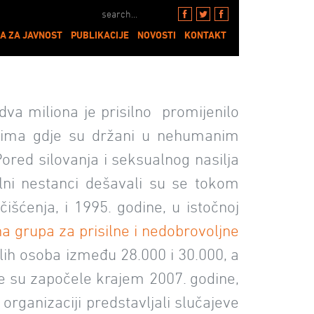
A ZA JAVNOST
PUBLIKACIJE
NOVOSTI
KONTAKT
 dva miliona je prisilno promijenilo
orima gdje su držani u nehumanim
red silovanja i seksualnog nasilja
silni nestanci dešavali su se tokom
čišćenja, i 1995. godine, u istočnoj
a grupa za prisilne i nedobrovoljne
alih osoba između 28.000 i 30.000, a
je su započele krajem 2007. godine,
organizaciji predstavljali slučajeve