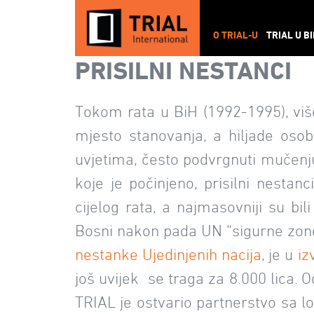
O TRIAL-U
TRIAL U B
PRISILNI NESTANCI
Tokom rata u BiH (1992-1995), više 
mjesto stanovanja, a hiljade os
uvjetima, često podvrgnuti mučenj
koje je počinjeno, prisilni nestan
cijelog rata, a najmasovniji su bil
Bosni nakon pada UN “sigurne zone
nestanke Ujedinjenih nacija
, je u
iz
još uvijek se traga za 8.000 lica.
TRIAL je ostvario partnerstvo sa lo